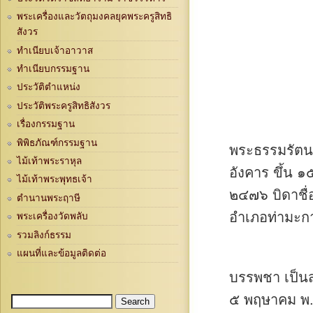
พระเครื่องและวัตถุมงคลยุคพระครูสิทธิ
สังวร
ทำเนียบเจ้าอาวาส
ทำเนียบกรรมฐาน
ประวัติตำแหน่ง
ประวัติพระครูสิทธิสังวร
เรื่องกรรมฐาน
พิพิธภัณฑ์กรรมฐาน
พระธรรมรัตนวิ
ไม้เท้าพระราหุล
อังคาร ขึ้น ๑
ไม้เท้าพระพุทธเจ้า
๒๔๗๖ บิดาชื่อ
ตำนานพระฤาษี
อำเภอท่ามะกา
พระเครื่องวัดพลับ
รวมลิงก์ธรรม
แผนที่และข้อมูลติดต่อ
บรรพชา เป็นสา
๕ พฤษาคม พ.
Search
Search form