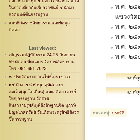
ตอก ๕ ถ้วย ธูป ๕ ดอก เทียน ๕ เล่ม ใส่
พ.ศ. ๒๕๒
ในถาดเดียวกันเรียกว่าขันธ์ ๕ นำมา
สวดมนต์ขึ้นกรรมฐาน
แขวงวัด
แผนที่วัดราชสิทธาราม และข้อมูล
พ.ศ. ๒๕
ติดต่อ
พ.ศ. ๒๕
พ.ศ. ๒๕๓
Last viewed:
เชิญร่วมปฎิบัติธรรม 24-25 กันยายน
พ.ศ. ๒๕๔
59 ติดต่อ ที่คณะ 5 วัดราชสิทธาราม
โทร. 084-651-7023
๓. ประวัติพระญาณโพธิ์เถร (ขาว)
๑๕ มี.ค. ๕๘ ทำบุญอุทิศถวาย
สมเด็จ(สุก ไก่เถื่อน) และอดีตอาจารย์
ใหญ่กรรมฐาน วัดราช
สิทธาราม(พลับ)พิธีอธิษฐานจิต ปู่ฤาษี
ปัญจโภคทรัพย์ วันเกิดพระครูสิทธิสังวร
หมวดหมู่:
ประวัติ
ขึ้นกรรมฐาน