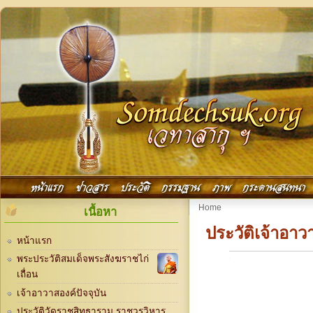
Skip to main content
Main menu
หน้าแรก
ข่าวสาร
ประวัติ
กรรมฐาน
ภาพ
กระดานสนทนา
You are here
Home
เนื้อหา
ประวัติเจ้าอาว
หน้าแรก
พระประวัติสมเด็จพระสังฆราชไก่
เถื่อน
เจ้าอาวาสองค์ปัจจุบัน
ประวัติวัดราชสิทธาราม ราชวรวิหาร