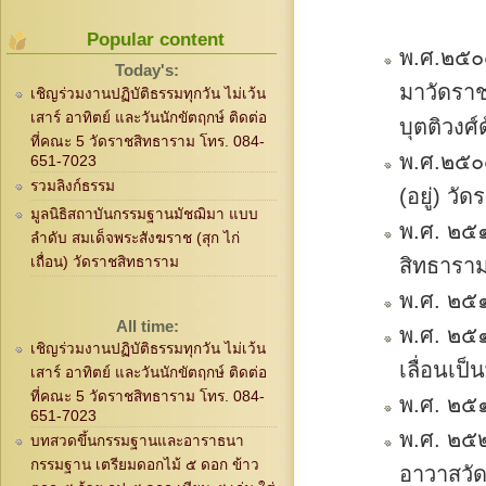
Popular content
พ.ศ.๒๕๐๔
Today's:
มาวัดรา
เชิญร่วมงานปฏิบัติธรรมทุกวัน ไม่เว้น
เสาร์ อาทิตย์ และวันนักขัตฤกษ์ ติดต่อ
บุตติวงศ์
ที่คณะ 5 วัดราชสิทธาราม โทร. 084-
พ.ศ.๒๕๐
651-7023
รวมลิงก์ธรรม
(อยู่) ว
มูลนิธิสถาบันกรรมฐานมัชฌิมา แบบ
พ.ศ. ๒๕๑
ลำดับ สมเด็จพระสังฆราช (สุก ไก่
สิทธารา
เถื่อน) วัดราชสิทธาราม
พ.ศ. ๒๕๑
All time:
พ.ศ. ๒๕
เชิญร่วมงานปฏิบัติธรรมทุกวัน ไม่เว้น
เลื่อนเป
เสาร์ อาทิตย์ และวันนักขัตฤกษ์ ติดต่อ
ที่คณะ 5 วัดราชสิทธาราม โทร. 084-
พ.ศ. ๒๕๑
651-7023
พ.ศ. ๒๕๒
บทสวดขึ้นกรรมฐานและอาราธนา
กรรมฐาน เตรียมดอกไม้ ๕ ดอก ข้าว
อาวาสวั