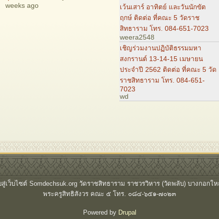
weeks ago
เว้นเสาร์ อาทิตย์ และวันนักขัต
ฤกษ์ ติดต่อ ที่คณะ 5 วัดราช
สิทธาราม โทร. 084-651-7023
weera2548
เชิญร่วมงานปฏิบัติธรรมมหา
สงกรานต์ 13-14-15 เมษายน
ประจำปี 2562 ติดต่อ ที่คณะ 5 วัด
ราชสิทธาราม โทร. 084-651-
7023
wd
ับสู่เว็บไซต์ Somdechsuk.org วัดราชสิทธาราม ราชวรวิหาร (วัดพลับ) บางกอกให
พระครูสิทธิสังวร คณะ ๕ โทร. ๐๘๔-๖๕๑-๗๐๒๓
Powered by
Drupal