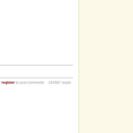
r
register
to post comments
164987 reads