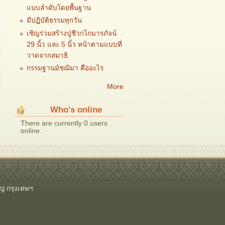
แบบลำดับโดยพื้นฐาน
มีปฏิบัติธรรมทุกวัน
เชิญร่วมสร้างปู่ชีวกโกมารภัจน์
29 นิ้ว และ 5 นิ้ว หน้าตามแบบที่
วาดจากสมาธิ
กรรมฐานมัชฌิมา คืออะไร
More
Who's online
There are currently 0 users
online.
ญ่ กรุงเทพฯ