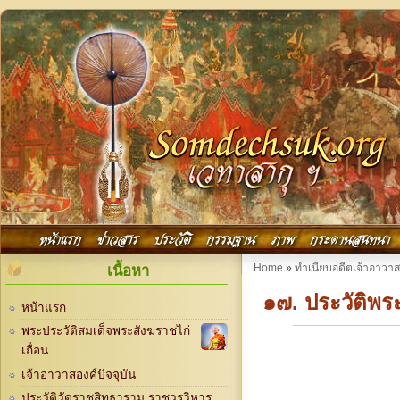
Skip to main content
Main menu
หน้าแรก
ข่าวสาร
ประวัติ
กรรมฐาน
ภาพ
กระดานสนทนา
You are here
Home
»
ทำเนียบอดีตเจ้าอาวา
เนื้อหา
๑๗. ประวัติพร
หน้าแรก
พระประวัติสมเด็จพระสังฆราชไก่
เถื่อน
เจ้าอาวาสองค์ปัจจุบัน
ประวัติวัดราชสิทธาราม ราชวรวิหาร