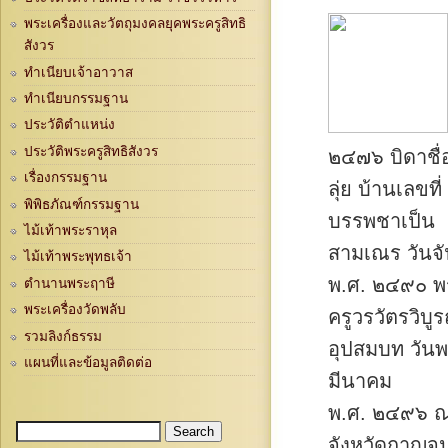
พระเครื่องและวัตถุมงคลยุคพระครูสิทธิ
สังวร
ทำเนียบเจ้าอาวาส
ทำเนียบกรรมฐาน
ประวัติตำแหน่ง
ประวัติพระครูสิทธิสังวร
๒๔๗๖ บิดาชื่
เรื่องกรรมฐาน
ลุ่ย บ้านเลขท
พิพิธภัณฑ์กรรมฐาน
บรรพชาเป็น
ไม้เท้าพระราหุล
สามเณร วันจัน
ไม้เท้าพระพุทธเจ้า
พ.ศ. ๒๔๙๐ พ
ตำนานพระฤาษี
พระเครื่องวัดพลับ
ครูวรวัตรวิบู
รวมลิงก์ธรรม
อุปสมบท วันพฤ
แผนที่และข้อมูลติดต่อ
มีนาคม
พ.ศ. ๒๔๙๖ ณ
Search
Search form
จังหวัดกาญจน