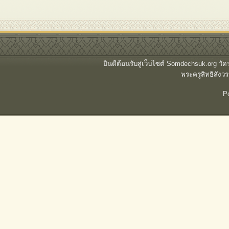
ยินดีต้อนรับสู่เว็บไซต์ Somdechsuk.org ว
พระครูสิทธิสั
P