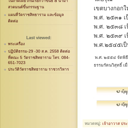
ในถาดเดียวกันเรียกว่าขันธ์ ๕ นำมา
สวดมนต์ขึ้นกรรมฐาน
เขตบางกอกให
แผนที่วัดราชสิทธาราม และข้อมูล
พ.ศ. ๒๕๓๑ เ
ติดต่อ
พ.ศ. ๒๕๓๘ เ
พ.ศ. ๒๕๓๙ เป
Last viewed:
พระเครื่อง
พ.ศ.๒๕๔๕เป็น
ปฏิบัติธรรม-29 -30 ส.ค. 2558 ติดต่อ
พ.ศ. ๒๕๕๔ จัดพิ
ที่คณะ 5 วัดราชสิทธาราม โทร. 084-
651-7023
ธรรมรัตนวิสุทธิ์ เ
ประวัติวัดราชสิทธาราม ราชวรวิหาร
หมวดหมู่:
เจ้าอาวาส
ประว