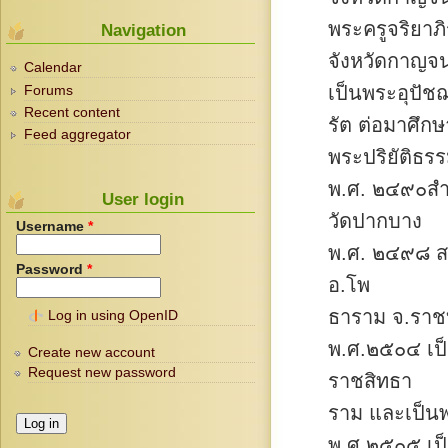
พระครูจริยาภ
Navigation
จังหวัดกาญจน
Calendar
เป็นพระอุปัช
Forums
Recent content
รัต ต่อมาศึกษ
Feed aggregator
พระปริยัติธร
พ.ศ. ๒๔๙๐สำ
User login
วัดปากบาง
Username
*
พ.ศ. ๒๔๙๘ สอ
Password
*
อ.โพ
ธาราม จ.ราชบ
Log in using OpenID
พ.ศ.๒๕๐๔ เป็
Create new account
Request new password
ราชสิทธา
ราม และเป็น
พ.ศ.๒๕๐๕ เป็