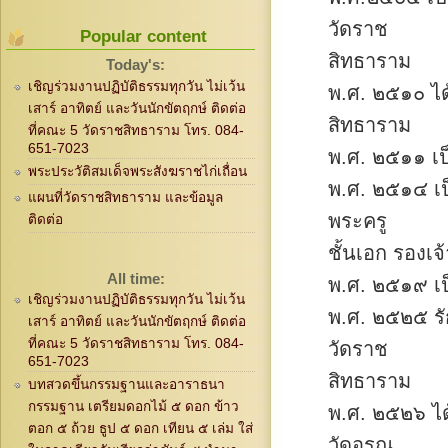
วัดราช
Popular content
สิทธาราม
Today's:
เชิญร่วมงานปฏิบัติธรรมทุกวัน ไม่เว้น
พ.ศ. ๒๕๑๐ ได้
เสาร์ อาทิตย์ และวันนักขัตฤกษ์ ติดต่อ
สิทธาราม
ที่คณะ 5 วัดราชสิทธาราม โทร. 084-
651-7023
พ.ศ. ๒๕๑๑ เป็
พระประวัติสมเด็จพระสังฆราชไก่เถื่อน
พ.ศ. ๒๕๑๔ เป
แผนที่วัดราชสิทธาราม และข้อมูล
พระครู
ติดต่อ
ชั้นเอก รองเ
All time:
พ.ศ. ๒๕๑๙ เป
เชิญร่วมงานปฏิบัติธรรมทุกวัน ไม่เว้น
พ.ศ. ๒๕๒๕ รั
เสาร์ อาทิตย์ และวันนักขัตฤกษ์ ติดต่อ
ที่คณะ 5 วัดราชสิทธาราม โทร. 084-
วัดราช
651-7023
สิทธาราม
บทสวดขึ้นกรรมฐานและอาราธนา
กรรมฐาน เตรียมดอกไม้ ๕ ดอก ข้าว
พ.ศ. ๒๕๒๖ ได
ตอก ๕ ถ้วย ธูป ๕ ดอก เทียน ๕ เล่ม ใส่
วัดอรุณ