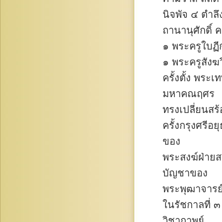
นิจพัจ ๔ ตำลึง
ถานานุศักดิ์ 
๑ พระครูใบฏี
๑ พระครูสังฆว
ครั้งตั้ง พระ
มหาคณฤศร
ทรงเปลี่ยนส
ครั้งกรุงศรี
ของ
พระสงฆ์ฝ่าย
บัญชาของ
พระพุฒาจารย์
ในรัชกาลที่ 
วิชากาพย์