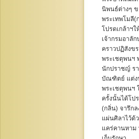
นิพนธ์ต่างๆ 
พระเทพโมลี(ก
โปรดเกล้าฯให
เจ้ากรมอาลักษ
คราวปฏิสังขร
พระเชตุพนฯ พ
นักปราชญ์ ร
บัณฑิตย์ แต่ง
พระเชตุพนฯ 
ครั้งนั้นได้
(กลิ่น) จารึกล
แผ่นศิลาไว้ด้
แคร่คานหาม ที
เก็บรักษา