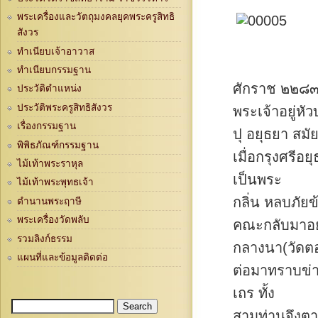
พระเครื่องและวัตถุมงคลยุคพระครูสิทธิ
สังวร
ทำเนียบเจ้าอาวาส
ทำเนียบกรรมฐาน
ศักราช ๒๒๘๓ 
ประวัติตำแหน่ง
ประวัติพระครูสิทธิสังวร
พระเจ้าอยู่ห
เรื่องกรรมฐาน
ปุ อยุธยา สมั
พิพิธภัณฑ์กรรมฐาน
เมื่อกรุงศรีอ
ไม้เท้าพระราหุล
เป็นพระ
ไม้เท้าพระพุทธเจ้า
กลิ่น หลบภัยข
ตำนานพระฤาษี
พระเครื่องวัดพลับ
คณะกลับมาอยู
รวมลิงก์ธรรม
กลางนา(วัดตอ
แผนที่และข้อมูลติดต่อ
ต่อมาทราบข่า
เถร ทั้ง
Search
Search form
สามท่านจึงตา