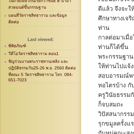
ในถาดเดียวกันเรียกว่าขันธ์ ๕ นำมา
สวดมนต์ขึ้นกรรมฐาน
ดีแล้ว จึงจะใ
แผนที่วัดราชสิทธาราม และข้อมูล
ศึกษาทางเจร
ติดต่อ
ท่าน
กาลต่อมาเมื่
Last viewed:
พิพิธภัณฑ์
ท่านก็ได้ขึ้น
วีดีโอวัดราชสิทธาราม ตอน1
พระกรรมฐาน 
ชิญร่วมงานพระราชทานเพลิง และ
ให้ท่านไปแจ้ง
ปฎิบัติธรรมวัน25-26 พ.ย. 2560 ติดต่อ
สอบอารมณ์พระ
ที่คณะ 5 วัดราชสิทธาราม โทร. 084-
651-7023
หอไตรบ้าง กั
ครูวินัยธรรม
ก็จบสมถะ
วิปัสสนากรรม
รุกขมูลครั้งแ
กับหมู่คณะสงฆ