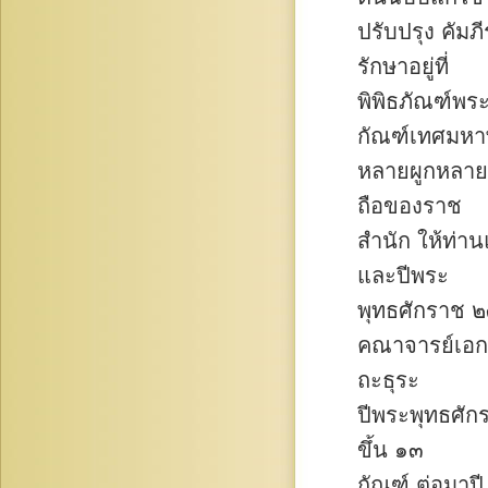
ปรับปรุง คัมภ
รักษาอยู่ที่
พิพิธภัณฑ์พร
กัณฑ์เทศมห
หลายผูกหลายฉบ
ถือของราช
สำนัก ให้ท่า
และปีพระ
พุทธศักราช ๒
คณาจารย์เอก
ถะธุระ
ปีพระพุทธศัก
ขึ้น ๑๓
กัณฑ์ ต่อมาป