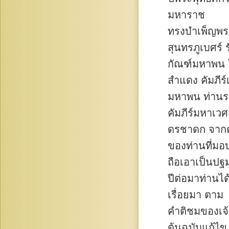
มหาราช
ทรงบำเพ็ญพร
สุนทรภูเบศร์ ร
กัณฑ์มหาพน โ
สำแดง คัมภีร
มหาพน ท่านร
คัมภีร์มหาเวศ
ดรชาดก จากต้
ของท่านที่มอ
ถือเอาเป็นปฐ
ปีต่อมาท่านไ
เรื่อยมา ตาม
คำติชมของเจ้า
ต้นฉบับแก้ไข