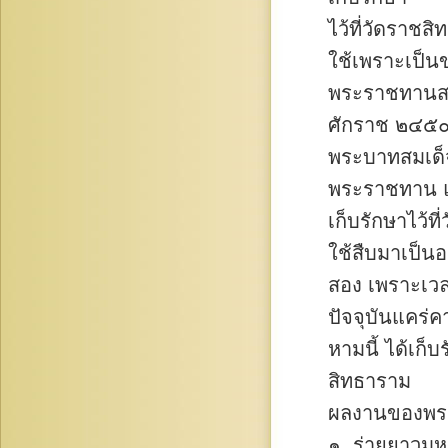
ไว้ที่วัดราชส
ใช้เพราะเป็น
พระราชทานสงฆ
ศักราช ๒๔๕
พระบาทสมเด็จพ
พระราชทาน แ
เก็บรักษาไว้ที
ใช้สืบมาเป็นอง
สอง เพราะเวล
ปัจจุบันแคร่
หามนี้ ได้เก็
สิทธาราม
ผลงานของพระ
๑. ร่ายยาวม