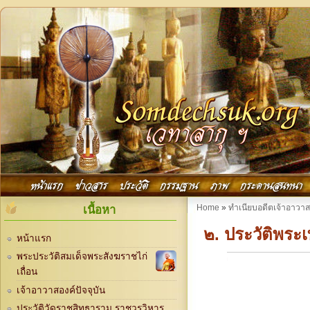
Skip to main content
Main menu
หน้าแรก
ข่าวสาร
ประวัติ
กรรมฐาน
ภาพ
กระดานสนทนา
You are here
Home
»
ทำเนียบอดีตเจ้าอาวา
เนื้อหา
๒. ประวัติพระเ
หน้าแรก
พระประวัติสมเด็จพระสังฆราชไก่
เถื่อน
เจ้าอาวาสองค์ปัจจุบัน
ประวัติวัดราชสิทธาราม ราชวรวิหาร