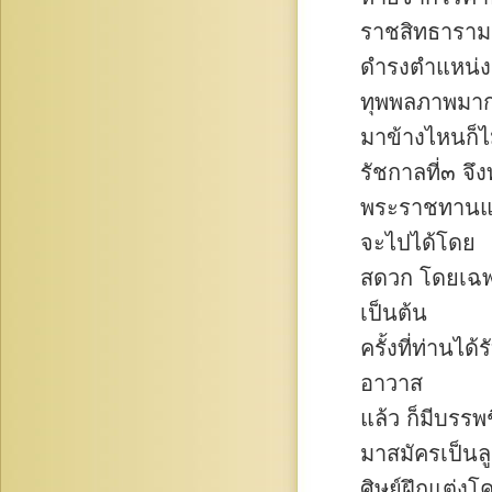
ราชสิทธาราม
ดำรงตำแหน่งเ
ทุพพลภาพมาก
มาข้างไหนก็ไม
รัชกาลที่๓ จึ
พระราชทานแค
จะไปได้โดย
สดวก โดยเฉพ
เป็นต้น
ครั้งที่ท่านได
อาวาส
แล้ว ก็มีบรรพ
มาสมัครเป็นล
ศิษย์ฝึกแต่งโ