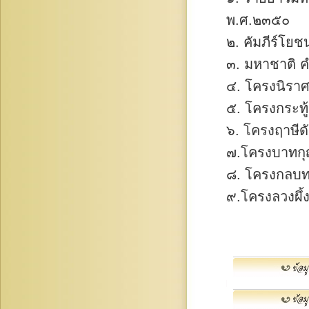
พ.ศ.๒๓๕๐
๒. คัมภีร์โย
๓. มหาชาติ 
๔. โครงนิรา
๕. โครงกระทู้
๖. โครงฤาษีด
๗.โครงบาทก
๘. โครงกลบ
๙.โครงลวงผึ้