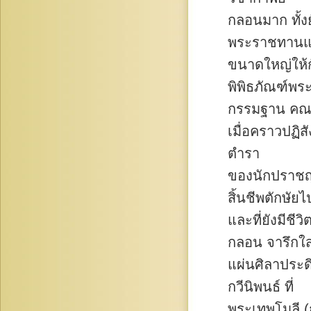
กลอนมาก ทั้งย
พระราชทานแ
ขนาดใหญ่ให้ก
พิพิธภัณฑ์พร
กรรมฐาน คณะ
เมื่อคราวปฏิ
ตำรา
ของนักปราชญ์
สิ้นชีพตักษัยไ
และที่ยังมีชี
กลอน จารึกใส
แผ่นศิลาประด
กวีนิพนธ์ ที่
พระเทพโมลี (