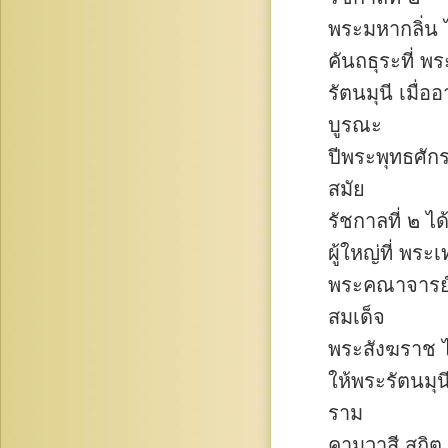
พระมหากลิ่น
คันถธุระที่ พร
รัตนมุนี เมื่อ
บูรณะ
ปีพระพุทธศัก
สมัย
รัชกาลที่ ๒ 
ผู้ใหญ่ที่ พระ
พระคณาจารย์เ
สมเด็จ
พระสังฆราช ไ
ให้พระรัตนมุ
ราม
คามวาสี สถิ