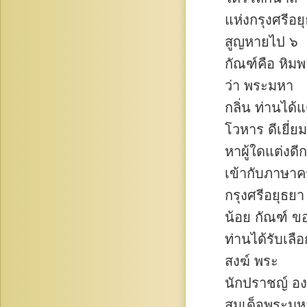
แห่งกรุงศรีอ
สูญหายไป ๖
กัณฑ์คือ หิม
ว่า พระมหา
กลิ่น ท่านได
โวหาร ดีเยี่ย
หาผู้ใดแต่งดี
เข้ากับภาษาคร
กรุงศรีอยุธยา
น้อย กัณฑ์ ข
ท่านได้รับเลือ
สงฆ์ พระ
นักปราชญ์ องค
สมเด็จพระมหา