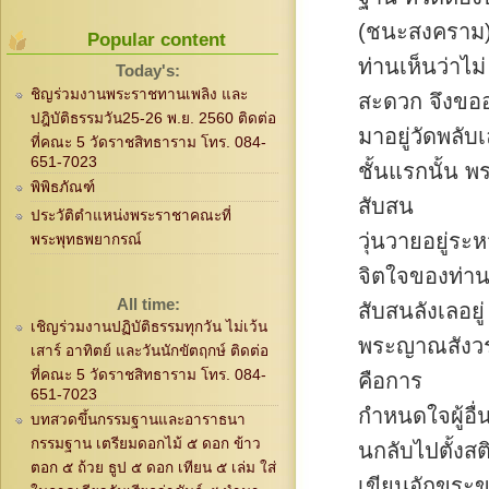
(ชนะสงคราม) 
Popular content
ท่านเห็นว่าไม่
Today's:
ชิญร่วมงานพระราชทานเพลิง และ
สะดวก จึงขอ
ปฎิบัติธรรมวัน25-26 พ.ย. 2560 ติดต่อ
มาอยู่วัดพลับ
ที่คณะ 5 วัดราชสิทธาราม โทร. 084-
651-7023
ชั้นแรกนั้น พ
พิพิธภัณฑ์
สับสน
ประวัติตำแหน่งพระราชาคณะที่
วุ่นวายอยู่ระ
พระพุทธพยากรณ์
จิตใจของท่าน
All time:
สับสนลังเลอยู่
เชิญร่วมงานปฏิบัติธรรมทุกวัน ไม่เว้น
พระญาณสังวร
เสาร์ อาทิตย์ และวันนักขัตฤกษ์ ติดต่อ
ที่คณะ 5 วัดราชสิทธาราม โทร. 084-
คือการ
651-7023
กำหนดใจผู้อื่
บทสวดขึ้นกรรมฐานและอาราธนา
กรรมฐาน เตรียมดอกไม้ ๕ ดอก ข้าว
นกลับไปตั้งสต
ตอก ๕ ถ้วย ธูป ๕ ดอก เทียน ๕ เล่ม ใส่
เขียนอักขระข