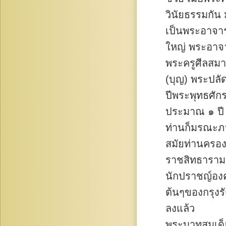
วินัยธรรมกัน
เป็นพระอาจาร
ใหญ่ พระอาจารย
พระครูศีลสมา
(บุญ) พระปลั
ปีพระพุทธศั
ประมาณ ๑ ปี
ท่านก็มรณะภา
สมัยท่านครอง
ราชสิทธาราม ท
นักปราชญ์องค
ต้นๆของกรุงร
ลงแล้ว
พระบาทสมเด็จพ