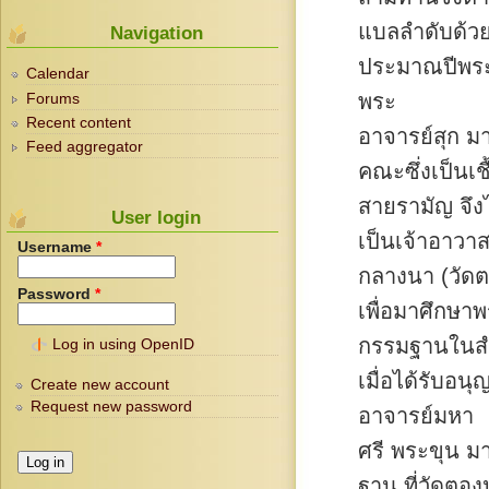
แบลลำดับด้ว
Navigation
ประมาณปีพระ
Calendar
พระ
Forums
Recent content
อาจารย์สุก ม
Feed aggregator
คณะซึ่งเป็นเชื
สายรามัญ จึ
User login
เป็นเจ้าอาวาส
Username
*
กลางนา (วัดต
Password
*
เพื่อมาศึกษา
กรรมฐานในสำ
Log in using OpenID
เมื่อได้รับอ
Create new account
Request new password
อาจารย์มหา
ศรี พระขุน ม
ฐาน ที่วัดตองป