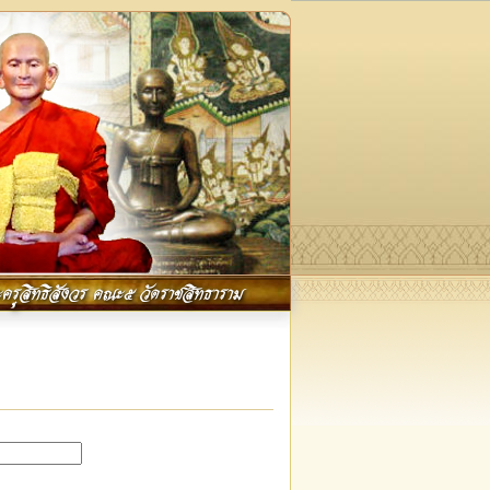
ครูสิทธิสังวร คณะ๕ วัดราชสิทธาราม