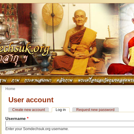
ฐาน
ภาพ
กระดานสนทนา
คลังภาพ
พระเครื่องและวัตถุมงคลยุคพระ
You are here
Home
User account
Primary tabs
Create new account
Log in
(active tab)
Request new password
Username
*
Enter your Somdechsuk.org username.