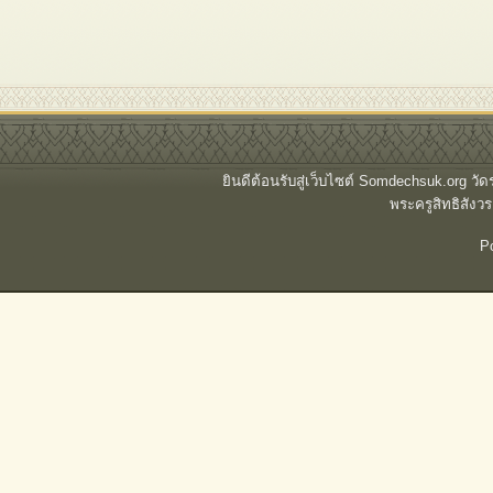
ยินดีต้อนรับสู่เว็บไซต์ Somdechsuk.org ว
พระครูสิทธิสั
P