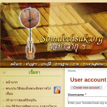
Skip to main content
Main menu
หน้าแรก
ข่าวสาร
ประวัติ
กรรมฐาน
ภาพ
กระดานสนทนา
You are here
Home
เนื้อหา
User account
หน้าแรก
Primary tabs
Create new account
พระประวัติสมเด็จพระสังฆราชไก่
เถื่อน
Username
*
เจ้าอาวาสองค์ปัจจุบัน
Enter your Somdechsuk.org u
ประวัติวัดราชสิทธาราม ราชวรวิหาร