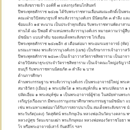
พระสังฆราชเจ้า องค์ที่ ๗ แห่งกรุงรัตนโกสินทร์
ปีพระพุทธศักราช ๒๔๐๒ ได้รับพระราชทานเลื่อนสมณะศักดิ์เป็นพร
คณะฝ่ายวิปัสสนาธุระที่ พระสังวรานุวงศ์เถร มีนิตยภัต ๓ ตำลึง แล
ซ้อมแล้ว ๑๕ ทะนาน เป็นประจำทุกเดือน รับพระราชทานพัดงาสาน ปี
ท่านได้ ๘๐ ปีพอดี ตำแหน่งพระสังวรานุวงศ์เถร หมายความว่าผู้ส
มัชฌิมา แบบลำดับ ของสมเด็จพระสังฆราช ไก่เถื่อน
ปีพระพุทธศักราช ๒๔๐๒อีก ๕ เดือนต่อมา พระอมรเมธาจารย์ (ทัด) 
มรณะภาพลง พระสังวรานุวงศ์เถร (เมฆ) เป็นรักษาการเจ้าอาวาสว
ปีพระพุทธศักราช ๒๔๐๓ เป็นเจ้าอาวาสวัดราชสิทธาราม เป็นอาจา
ฝ่ายวิปัสสนาธุระประจำวัดราชสิทธาราม เป็นเจ้าคณะใหญ่อรัญว
ธนบุรี รับพระราชทานนิตยภัต ๓ ตำลึง ๒ บาท
ด้านการศึกษา
ด้านพระกรรมฐาน พระสังวรานุวงศ์เถร เป็นพระอาจารย์ใหญ่ พระคร
สมาธิวัตร (เอี่ยม) ๑ พระปลัดโต ๑ พระสมุห์กลั่น ๑ พระปลัดมาก ๑
ปลัดเอี่ยม ๑ พระสมุห์ชุ่ม ๑ เป็นพระอาจารย์ผู้ช่วย ในสมัยท่านพร
เจริญรุ่งเรืองมาก มีพระเถรานุเถรมาศึกษาพระกรรมฐานมัชฌิมา 
เช่น พระมหาแพต่อมาได้รับการสถาปนาเป็น สมเด็จพระสังฆราช 
พระวันรัต(แดง) วัดสุทัศน์ พระภิกษุเงิน หลวงพ่อเงินวัดบางคลาน พร
หลวงปู่ศุข วัดมะขามเฒ่า พระภิกษุทอง หลวงพ่อทองวัดราชโยธา พ
โร หรือพระอาจารย์เสาร์ กันตสีโร ฯลฯ