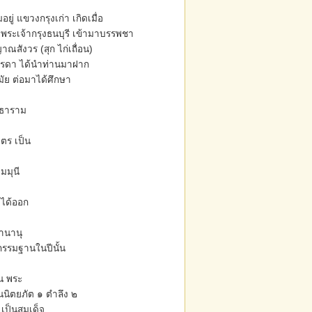
ยู่ แขวงกรุงเก่า เกิดเมื่อ
ระเจ้ากรุงธนบุรี เข้ามาบรรพชา
สังวร (สุก ไก่เถื่อน)
มารดา ได้นำท่านมาฝาก
มัย ต่อมาได้ศึกษา
ทธาราม
ไตร เป็น
มมุนี
าได้ออก
านานุ
กรรมฐานในปีนั้น
น พระ
นิตยภัต ๑ ตำลึง ๒
เป็นสมเด็จ