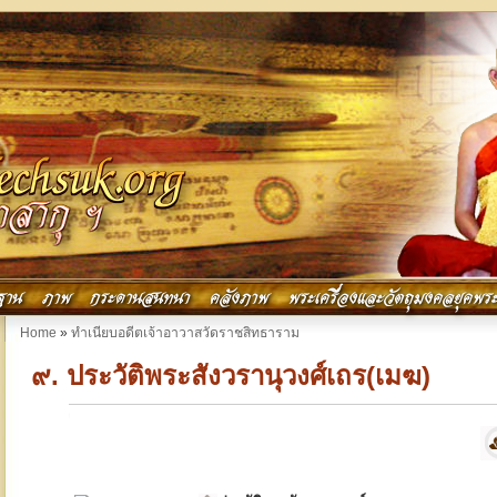
ฐาน
ภาพ
กระดานสนทนา
คลังภาพ
พระเครื่องและวัตถุมงคลยุคพระ
You are here
Home
»
ทำเนียบอดีตเจ้าอาวาสวัดราชสิทธาราม
๙. ประวัติพระสังวรานุวงศ์เถร(เมฆ)