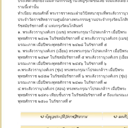
ประเทศไทยก็ยังไม่มีสำนักกรรมฐานใหญ่ๆเกิดขึ้นเลย จึงมีแห่งเดียว
รามนี้เท่านั้น
ทำเนียบ สมณศักดิ์ พระราชราคณะฝ่ายวิปัสสนาธุระที่พระสังวรานุว
ประจำวัดราชสิทธารามศูนย์กลางพระกรรมฐานประจำกรุงรัตนโกสินทร์
รัชสมัยรัชกาลที่ ๔ แห่งกรุงรัตนโกสินทร์
๑. พระสังวรานุวงศ์เถร (เมฆ) ทรงพระกรุณาโปรดเกล้าฯ เมื่อปีพระ
พุทธศักราช ๒๔๐๒ ในรัชสมัยรัชกาลที่ ๔ พระสังวรานุวงศ์เถร (เมฆ) 
มรณะภาพ เมื่อปีพระพุทธศักราช ๒๔๒๘ ในรัชกาลที่ ๕
๒. พระสังวรานุวงศ์เถร (เอี่ยม) ทรงพระกรุณาโปรดเกล้าฯ เมื่อปีพร
พุทธศักราช ๒๔๒๙ ในรัชสมัยรัชกาลที่ ๕ พระสังวรานุวงศ์เถร (เอี่ยม
มรณะภาพ เมื่อปีพระพุทธศักราช ๒๔๕๖ ในรัชกาลที่ ๖
๓.พระสังวรานุวงศ์เถร (ชุ่ม) ทรงพระกรุณาโปรดเกล้าฯ เมื่อปีพระ
พุทธศักราช ๒๔๕๗ ในรัชสมัยรัชกาลที่ ๖ พระสังวรานุวงศ์เถร (ชุ่ม) 
มรณะภาพ เมื่อปีพระพุทธศักราช ๒๔๗๐ ในรัชกาลที่ ๗
๔.พระสังวรานุวงศ์เถร (สอน) ทรงพระกรุณาโปรดเกล้าฯ เมื่อปีพระ
พุทธศักราช ๒๔๙๐ เทียบชั้นราช ในรัชสมัยรัชกาลที่ ๙ ถึงแก่มรณะภ
พุทธศักราช ๒๕๐๐ ในรัชกาลที่ ๙