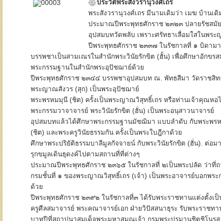
ประวัติพระสังวรานุวงศ์เถร
พระสังวรานุวงศ์เถร มีนามเดิมว่า เมฆ บ้านเดิมอ
ประมาณปีพระพุทธศักราช ๒๓๒๓ ปลายรัชสมัยพ
อุปสมบทวัดพลับ เพราะศรัทธาเลื่อมใสในพระญาณ
ปีพระพุทธศักราช ๒๓๓๗ ในรัชกาลที่ ๑ บิดา
บรรพชาเป็นสามเณรในสำนักพระวินัยรักขิต (ฮั้น) เพื่อศึกษาอักขรส
พระกรรมฐานในสำนักพระอุปัชฌาย์ด้วย
ปีพระพุทธศักราช ๒๓๔๔ บรรพชาอุปสมบท ณ. พัทธสีมา วัดราชสิ
พระญาณสังวร (สุก) เป็นพระอุปัชฌาย์
พระพรหมมุนี (ชิต) ครั้งเป็นพระญาณวิสุทธิ์เถร หรือท่านเจ้าคุณหอ
พระกรรมวาจาจารย์ พระวินัยรักขิต (ฮั่น) เป็นพระอนุสาวนาจารย์
อุปสมบทแล้วได้ศึกษาพระกรรมฐานมัชฌิมา แบบลำดับ กับพระพรห
(ชิต) และพระครูวินัยธรรมกัน ครั้งเป็นพระใบฎีกาด้วย
ศึกษาพระปริยัติธรรมบาลีมูลกัจจายน์ กับพระวินัยรักขิต (ฮั่น). ต่อม
รุกขมูลเดินธุดงค์ไปตามสถานที่ที่ต่างๆ
ประมาณปีพระพุทธศักราช ๒๓๖๕ ในรัชกาลที่ ๒เป็นพระปลัด ว่าที่ถ
กรมชั้นที่ ๑ ของพระญาณวิสุทธิ์เถร (เจ้า) เป็นพระอาจารย์บอกพระ
ด้วย
ปีพระพุทธศักราช ๒๓๙๒ ในรัชกาลที่๓ ได้รับพระราชทานแต่งตั้งเป็
ครูศีลสมาจารย์ พระคณาจารย์เอก ฝ่ายวิปัสสนาธุระ รับพระราชทาน
บาทปีที่สถาปนาสมเด็จพระมหาสมณเจ้า กรมพระปรมานุชิตชิโนรส 