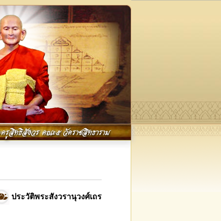
ครูสิทธิสังวร คณะ๕ วัดราชสิทธาราม
ประวัติพระสังวรานุวงศ์เถร