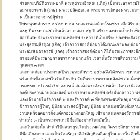
ฝ่ายพระปริยัติธรรม-บาลี พระสุธรรมธีรคุณ (เกิด) เป็นพระอาจารย์
อมรเมธาจารย์ (เกษ) ๑ พระปลัดอ่อน ๑ พระอาจารย์ทอง๑ พระมหา
๑ เป็นพระอาจารย์ผู้ช่วย
ปีพระพุทธศักราช ๒๔๒๙ ท่านมรณะภาพลงด้วยโรคชรา เมื่อสิริรวมอ
๑๐๖ ปีพรรษา ๘๕ เป็นเจ้าอาวาสมา ๒๖ ปี สรีระของท่านเก็บบำเพ
สองปีเศษ จึงพระราชทานเพลิงศพ ระหว่างที่เก็บสรีระ ของพระสังวร
พระสุธรรมธีรคุณ (เกิด) เจ้าอาวาสองค์ต่อมาได้มรณะภาพลง ต่อ
พระอมรเมธาจารย์ (เกด) เจ้าอาวาสองค์ต่อมา ก็ได้มรณะภาพลงอีก เ
สามองค์มีพรรษายุกาลชราภาพมากแล้ว เวลานั้นวัดราชสิทธาราม จึ
กุศลศพ ๓ ศพ
และกาลต่อมาประมาณปีพระพุทธศักราช ๒๔๓๑จึงได้พระราชทานเ
พร้อมกันทั้ง ๓ ศพในวันเดียวกัน วันที่พระราชทานเพลิงศพ สมเด็
กรมพระยาปวเรศวริยาลงกรณ์ สมเด็จพระสังฆราชเจ้า วัดบวรนิเวศ
องค์ประธานฝ่ายคณะสงฆ์ พระราชทานเพลิงศพ ครั้งนั้นกล่าวว่า พ
และเจ้านายในรัชกาลที่ ๒ และรัชกาลที่ ๓ ที่ทรงพระชนชีพอยู่มาจนถ
ข้าราชการผู้ใหญ่ ผู้น้อย พระสงฆ์ผู้ใหญ่ ผู้น้อย มาแน่นขนัดเต็มลา
งานศพก็จอดยาวตั้งแต่ครองบางกอกใหญ่ เข้ามาแน่นคลองวัดราชส
ท่านทั้ง ๓ เป็นพระมหาเถรมีชื่อเสียงมากในสมัยนั้น
และในสมัยนั้น สำนักวิปัสสนาธุระในประเทศไทย วัดราชสิทธารามเป
มีชื่อเสียงมาก และเป็นวัดอรัญวาสีสำคัญที่เหลืออยู่ในเวลานั้น อีกท