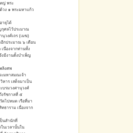
ใหญ่ พระ
ด้วง ๑ พระมหาแก้ว
ายุได้
็ญกุศลไว้ประมาณ
านุวงศ์เถร (เมฆ)
มาอีกประมาณ ๖ เดือน
นื่องจากท่านทั้ง
งมีงานตั้งบำเพ็ญ
พลิงศพ
จพระมหาสมณเจ้า
วิหาร เสด็จมาเป็น
ระบรมวงศานุวงศ์
ึงรัชกาลที่ ๕
นวัดไปหมด เรือที่มา
ิทธาราม เนื่องจาก
็นสำนักที่
ั้งในเวลานั้นใน