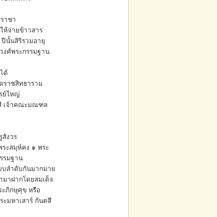
ะราชา
ะให้จ่ายข้าวสาร
นั้นสิริรวมอายุ
ืบวงศ์พระกรรมฐาน
ได้
ัดราชสิทธาราม
รย์ใหญ่
าสี เจ้าคณะมณฑล
ูสังวร
 พระสมุห์คง ๑ พระ
ะกรรมฐาน
แบบลำดับกันมากมาย
นำมาฝากโดยสมเด็จ
ะภิกษุศุข หรือ
ระมหาเสาร์ กันตสี